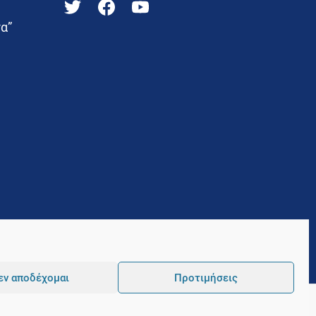
α”
εν αποδέχομαι
Προτιμήσεις
Pointer
Development and Hosting by