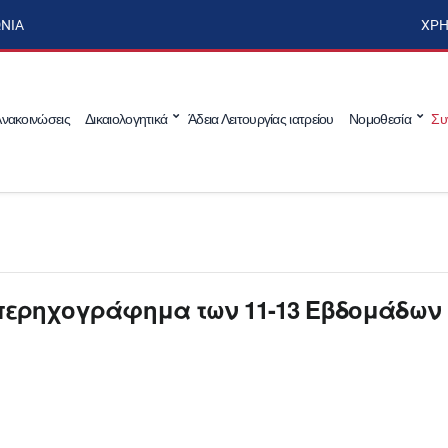
ΩΝΊΑ
ΧΡΉ
νακοινώσεις
Δικαιολογητικά
Άδεια Λειτουργίας ιατρείου
Νομοθεσία
Συ
 Υπερηχογράφημα των 11-13 Eβδομάδων