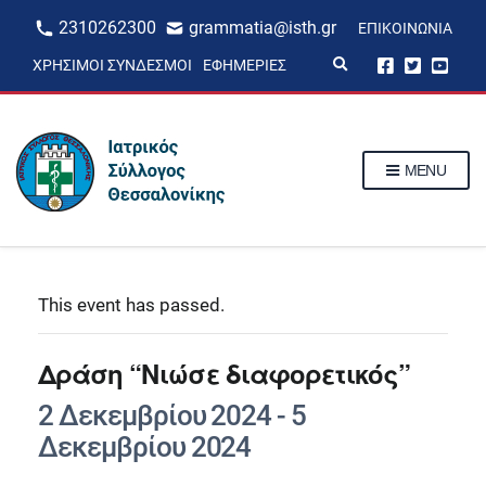
2310262300
grammatia@isth.gr
ΕΠΙΚΟΙΝΩΝΊΑ
E
ΧΡΉΣΙΜΟΙ ΣΎΝΔΕΣΜΟΙ
ΕΦΗΜΕΡΊΕΣ
x
p
a
n
d
s
MENU
e
a
r
c
h
f
o
r
This event has passed.
m
Δράση “Νιώσε διαφορετικός”
2 Δεκεμβρίου 2024
-
5
Δεκεμβρίου 2024