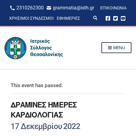
2310262300
grammatia@isth.gr
ΕΠΙΚΟΙΝΩΝΊΑ
E
ΧΡΉΣΙΜΟΙ ΣΎΝΔΕΣΜΟΙ
ΕΦΗΜΕΡΊΕΣ
x
p
a
n
d
s
MENU
e
a
r
c
h
f
o
r
This event has passed.
m
ΔΡΑΜΙΝΕΣ ΗΜΕΡΕΣ
KAΡΔΙΟΛΟΓΙΑΣ
17 Δεκεμβρίου 2022