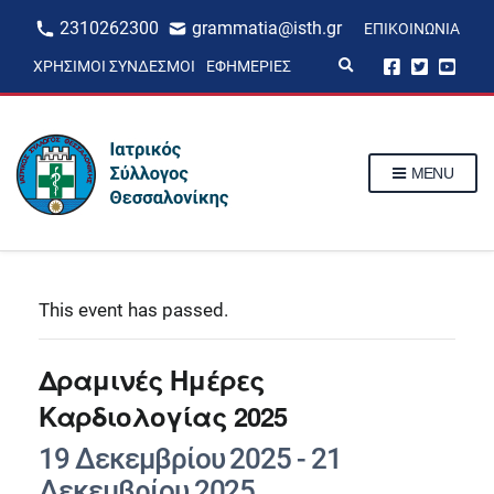
2310262300
grammatia@isth.gr
ΕΠΙΚΟΙΝΩΝΊΑ
E
ΧΡΉΣΙΜΟΙ ΣΎΝΔΕΣΜΟΙ
ΕΦΗΜΕΡΊΕΣ
x
p
a
n
d
s
MENU
e
a
r
c
h
f
o
r
This event has passed.
m
Δραμινές Ημέρες
Καρδιολογίας 2025
19 Δεκεμβρίου 2025
-
21
Δεκεμβρίου 2025