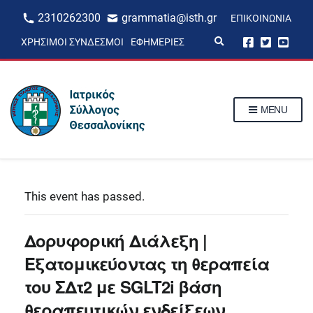
2310262300
grammatia@isth.gr
ΕΠΙΚΟΙΝΩΝΊΑ
E
ΧΡΉΣΙΜΟΙ ΣΎΝΔΕΣΜΟΙ
ΕΦΗΜΕΡΊΕΣ
x
p
a
n
d
s
MENU
e
a
r
c
h
f
o
r
This event has passed.
m
Δορυφορική Διάλεξη |
Εξατομικεύοντας τη θεραπεία
του ΣΔτ2 με SGLT2i βάση
θεραπευτικών ενδείξεων