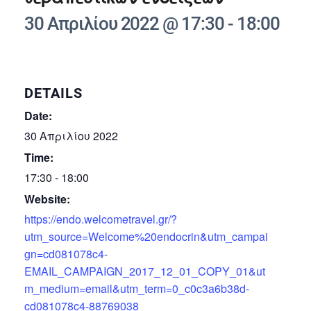
30 Απριλίου 2022 @ 17:30
-
18:00
DETAILS
Date:
30 Απριλίου 2022
Time:
17:30 - 18:00
Website:
https://endo.welcometravel.gr/?
utm_source=Welcome%20endocrin&utm_campai
gn=cd081078c4-
EMAIL_CAMPAIGN_2017_12_01_COPY_01&ut
m_medium=email&utm_term=0_c0c3a6b38d-
cd081078c4-88769038