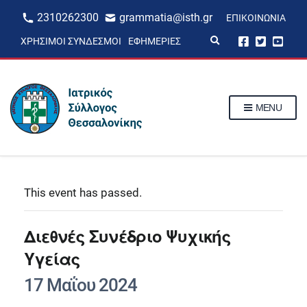
2310262300
grammatia@isth.gr
ΕΠΙΚΟΙΝΩΝΊΑ
E
ΧΡΉΣΙΜΟΙ ΣΎΝΔΕΣΜΟΙ
ΕΦΗΜΕΡΊΕΣ
x
p
a
n
d
s
MENU
e
a
r
c
h
f
o
r
This event has passed.
m
Διεθνές Συνέδριο Ψυχικής
Υγείας
17 Μαΐου 2024