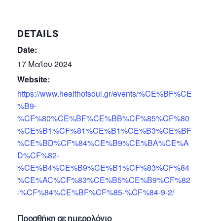
DETAILS
Date:
17 Μαΐου 2024
Website:
https://www.healthofsoul.gr/events/%CE%BF%CE
%B9-
%CF%80%CE%BF%CE%BB%CF%85%CF%80
%CE%B1%CF%81%CE%B1%CE%B3%CE%BF
%CE%BD%CF%84%CE%B9%CE%BA%CE%A
D%CF%82-
%CE%B4%CE%B9%CE%B1%CF%83%CF%84
%CE%AC%CF%83%CE%B5%CE%B9%CF%82
-%CF%84%CE%BF%CF%85-%CF%84-9-2/
Προσθήκη σε ημερολόγιο