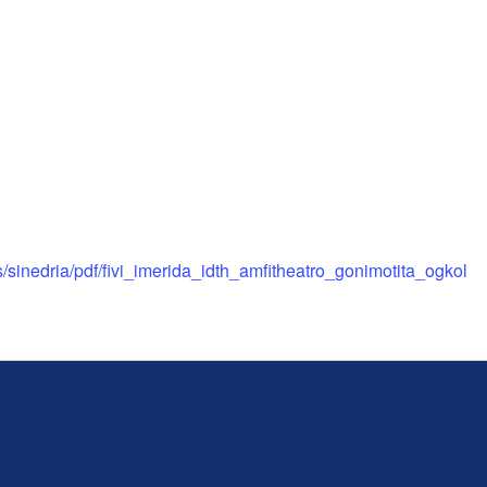
iles/sinedria/pdf/fivi_imerida_idth_amfitheatro_gonimotita_ogkol