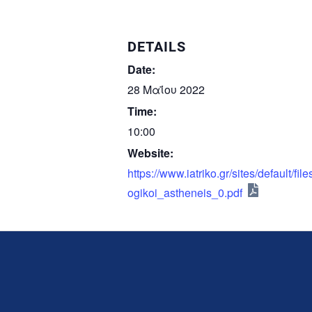
DETAILS
Date:
28 Μαΐου 2022
Time:
10:00
Website:
https://www.iatriko.gr/sites/default/f
ogikoi_astheneis_0.pdf