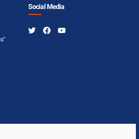
Social Media
α”