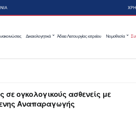
ΩΝΊΑ
ΧΡΉ
νακοινώσεις
Δικαιολογητικά
Άδεια Λειτουργίας ιατρείου
Νομοθεσία
Συ
ς σε ογκολογικούς ασθενείς με
μενης Αναπαραγωγής