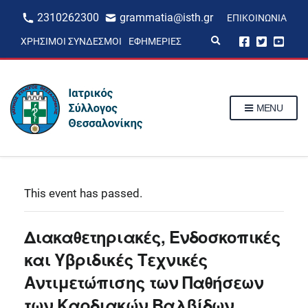
2310262300
grammatia@isth.gr
ΕΠΙΚΟΙΝΩΝΊΑ
E
ΧΡΉΣΙΜΟΙ ΣΎΝΔΕΣΜΟΙ
ΕΦΗΜΕΡΊΕΣ
x
p
a
n
d
s
MENU
e
a
r
c
h
f
o
r
This event has passed.
m
Διακαθετηριακές, Ενδοσκοπικές
και Υβριδικές Τεχνικές
Αντιμετώπισης των Παθήσεων
των Καρδιακών Βαλβίδων