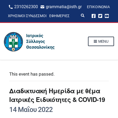
2310262300
grammatia@isth.gr
ΕΠΙΚΟΙΝΩΝΊΑ
E
ΧΡΉΣΙΜΟΙ ΣΎΝΔΕΣΜΟΙ
ΕΦΗΜΕΡΊΕΣ
x
p
a
n
d
s
MENU
e
a
r
c
h
f
o
r
This event has passed.
m
Διαδικτυακή Ημερίδα με θέμα
Ιατρικές Ειδικότητες & COVID-19
14 Μαΐου 2022