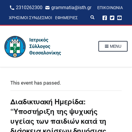
2310262300
grammatia@isth.gr
ΕΠΙΚΟΙΝΩΝΊΑ
E
ΧΡΉΣΙΜΟΙ ΣΎΝΔΕΣΜΟΙ
ΕΦΗΜΕΡΊΕΣ
x
p
a
n
d
s
MENU
e
a
r
c
h
f
o
r
This event has passed.
m
Διαδικτυακή Hμερίδα:
“Υποστήριξη της ψυχικής
υγείας των παιδιών κατά τη
διάρκεια κρίσεων δημόσιας