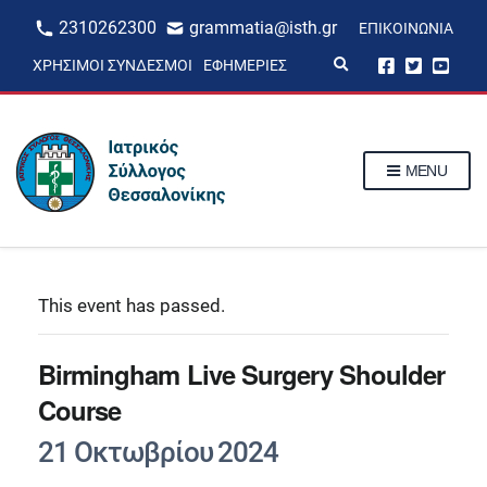
2310262300
grammatia@isth.gr
ΕΠΙΚΟΙΝΩΝΊΑ
E
ΧΡΉΣΙΜΟΙ ΣΎΝΔΕΣΜΟΙ
ΕΦΗΜΕΡΊΕΣ
x
p
a
n
d
s
MENU
e
a
r
c
h
f
o
r
This event has passed.
m
Birmingham Live Surgery Shoulder
Course
21 Οκτωβρίου 2024