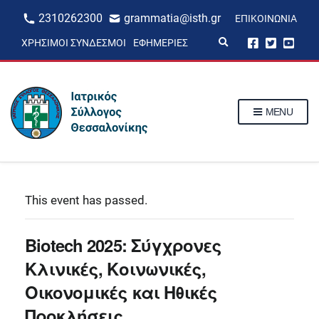
2310262300
grammatia@isth.gr
ΕΠΙΚΟΙΝΩΝΊΑ
E
ΧΡΉΣΙΜΟΙ ΣΎΝΔΕΣΜΟΙ
ΕΦΗΜΕΡΊΕΣ
x
p
a
n
d
s
MENU
e
a
r
c
h
f
o
r
This event has passed.
m
Biotech 2025: Σύγχρονες
Κλινικές, Κοινωνικές,
Οικονομικές και Ηθικές
Προκλήσεις