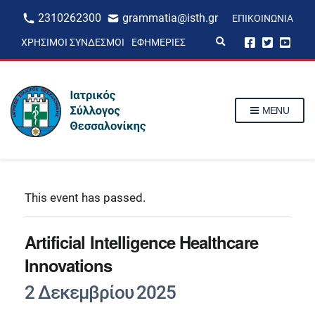
2310262300
grammatia@isth.gr
ΕΠΙΚΟΙΝΩΝΊΑ
E
ΧΡΉΣΙΜΟΙ ΣΎΝΔΕΣΜΟΙ
ΕΦΗΜΕΡΊΕΣ
x
p
a
n
d
s
MENU
e
a
r
c
h
f
o
r
This event has passed.
m
Artificial Intelligence Healthcare
Innovations
2 Δεκεμβρίου 2025