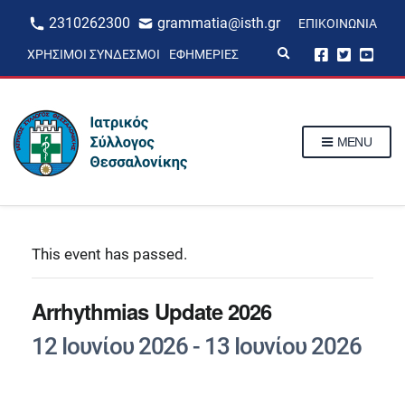
2310262300
grammatia@isth.gr
ΕΠΙΚΟΙΝΩΝΊΑ
E
ΧΡΉΣΙΜΟΙ ΣΎΝΔΕΣΜΟΙ
ΕΦΗΜΕΡΊΕΣ
x
p
a
n
d
s
MENU
e
a
r
c
h
f
o
r
This event has passed.
m
Arrhythmias Update 2026
12 Ιουνίου 2026
-
13 Ιουνίου 2026