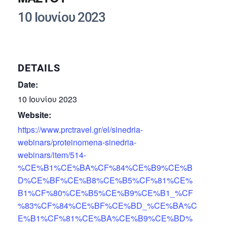
10 Ιουνίου 2023
DETAILS
Date:
10 Ιουνίου 2023
Website:
https://www.prctravel.gr/el/sinedria-
webinars/proteinomena-sinedria-
webinars/item/514-
%CE%B1%CE%BA%CF%84%CE%B9%CE%B
D%CE%BF%CE%B8%CE%B5%CF%81%CE%
B1%CF%80%CE%B5%CE%B9%CE%B1_%CF
%83%CF%84%CE%BF%CE%BD_%CE%BA%C
E%B1%CF%81%CE%BA%CE%B9%CE%BD%