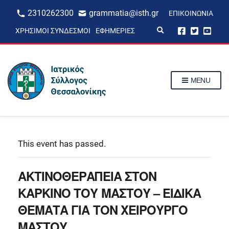
2310262300
grammatia@isth.gr
ΕΠΙΚΟΙΝΩΝΊΑ
E
ΧΡΉΣΙΜΟΙ ΣΎΝΔΕΣΜΟΙ
ΕΦΗΜΕΡΊΕΣ
x
p
a
n
d
s
MENU
e
a
r
c
h
f
o
r
This event has passed.
m
ΑΚΤΙΝΟΘΕΡΑΠΕΙΑ ΣΤΟΝ
ΚΑΡΚΙΝΟ ΤΟΥ ΜΑΣΤΟΥ – ΕΙΔΙΚΑ
ΘΕΜΑΤΑ ΓΙΑ ΤΟΝ ΧΕΙΡΟΥΡΓΟ
ΜΑΣΤΟΥ