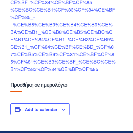
CE%BF_%CF%84%CE%BF%CF%85_-
%CE%BC%CE%B1%CF%83%CF%84%CE%BF
%CF%85_-
_%CE%B5%CE%B9%CE%B4%CE%B9%CE%
BA%CE%B1_%CE%B8%CE%B5%CE%BC%C
E%B1%CF%84%CE%B1_%CE%B3%CE%B9%
CE%B1_%CF%84%CE%BF%CE%BD_%CF%8
7%CE%B5%CE%B9%CF%81%CE%BF%CF%8
5%CF%81%CE%B3%CE%BF_%CE%BC%CE%
B1%CF%83%CF%84%CE%BF%CF%85
Προσθήκη σε ημερολόγιο
Add to calendar