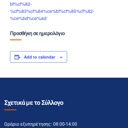
bf%cf%82-
%cf%83%cf%84%ce%bf%cf%85%cf%82-
%ce%bd%ce%ad/
Προσθήκη σε ημερολόγιο
Add to calendar
Σχετικά με το Σύλλογο
Ωράριο εξυπηρέτησης: 08:00-14:00