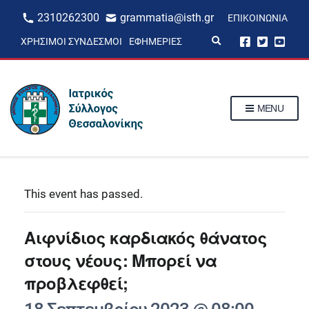
2310262300
grammatia@isth.gr
ΕΠΙΚΟΙΝΩΝΊΑ
E
ΧΡΉΣΙΜΟΙ ΣΎΝΔΕΣΜΟΙ
ΕΦΗΜΕΡΊΕΣ
x
p
a
n
d
s
MENU
e
a
r
c
h
f
o
r
This event has passed.
m
Αιφνίδιος καρδιακός θάνατος
στους νέους: Μπορεί να
προβλεφθεί;