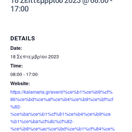
18 Σεπτεμβρίου 2023 @ 08:00
-
17:00
DETAILS
Date:
18 Σεπτεμβρίου 2023
Time:
08:00 - 17:00
Website:
https://kalamaria.gr/event/%ce%b1%ce%b9%cf%
86%ce%bd%ce%af%ce%b4%ce%b9%ce%bf%cf
%82-
%ce%ba%ce%b1%cf%81%ce%b4%ce%b9%ce
%b1%ce%ba%cf%8c%cf%82-
%ce%b8%ce%ac%ce%bd%ce%b1%cf%84%ce%