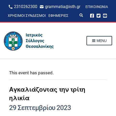
2310262300
grammatia@isth.gr
ΕΠΙΚΟΙΝΩΝΊΑ
E
ΧΡΉΣΙΜΟΙ ΣΎΝΔΕΣΜΟΙ
ΕΦΗΜΕΡΊΕΣ
x
p
a
n
d
s
MENU
e
a
r
c
h
f
o
r
This event has passed.
m
Αγκαλιάζοντας την τρίτη
ηλικία
29 Σεπτεμβρίου 2023