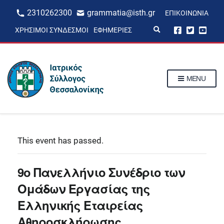
2310262300
grammatia@isth.gr
ΕΠΙΚΟΙΝΩΝΊΑ
E
ΧΡΉΣΙΜΟΙ ΣΎΝΔΕΣΜΟΙ
ΕΦΗΜΕΡΊΕΣ
x
p
a
n
d
s
MENU
e
a
r
c
h
f
o
r
This event has passed.
m
9ο Πανελλήνιο Συνέδριο των
Ομάδων Εργασίας της
Ελληνικής Εταιρείας
Αθηροσκλήρωσης