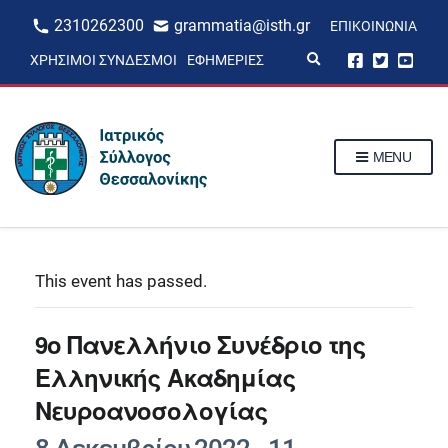
2310262300
grammatia@isth.gr
ΕΠΙΚΟΙΝΩΝΊΑ
E
ΧΡΉΣΙΜΟΙ ΣΎΝΔΕΣΜΟΙ
ΕΦΗΜΕΡΊΕΣ
x
p
a
n
d
s
MENU
e
a
r
c
h
f
o
r
This event has passed.
m
9ο Πανελλήνιο Συνέδριο της
Ελληνικής Ακαδημίας
Νευροανοσολογίας