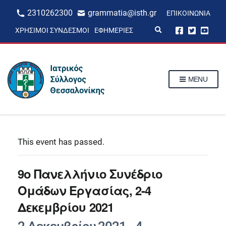
2310262300
grammatia@isth.gr
ΕΠΙΚΟΙΝΩΝΊΑ
E
ΧΡΉΣΙΜΟΙ ΣΎΝΔΕΣΜΟΙ
ΕΦΗΜΕΡΊΕΣ
x
p
a
n
d
s
MENU
e
a
r
c
h
f
o
r
This event has passed.
m
9ο Πανελλήνιο Συνέδριο
Ομάδων Εργασίας, 2-4
Δεκεμβρίου 2021