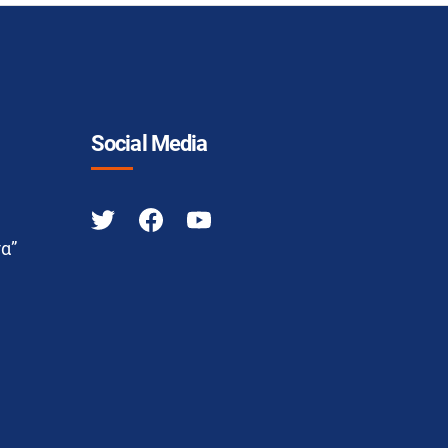
Social Media
α”