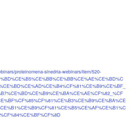
-webinars/proteinomena-sinedria-webinars/item/520-
E%BD%CE%B5%CE%BB%CE%BB%CE%AE%CE%BD%C
5%CE%BD%CE%AD%CE%B4%CF%81%CE%B9%CE%BF_
B7%CE%BD%CE%B9%CE%BA%CE%AE%CF%82_%CF
CE%BF%CF%85%CF%81%CE%B3%CE%B9%CE%BA%CE
%CE%B1%CE%B9%CF%81%CE%B5%CE%AF%CE%B1%C
3%CF%84%CE%BF%CF%8D