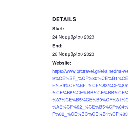
DETAILS
Start:
24 Νοεμβρίου 2023
End:
26 Νοεμβρίου 2023
Website:
https://www.prctravel.gr/el/sinedria
9%CE%BF_%CF%80%CE%B1%C
E%B9%CE%BF_%CF%83%CF%8
%CE%B5%CE%BB%CE%BB%CE%
%87%CE%B5%CE%B9%CF%81%
%AE%CF%82_%CE%B5%CF%84
F%82_%CE%BC%CE%B1%CF%8