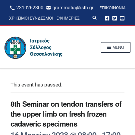
2310262300
grammatia@isth.gr
ΕΠΙΚΟΙΝΩΝΊΑ
E
ΧΡΉΣΙΜΟΙ ΣΎΝΔΕΣΜΟΙ
ΕΦΗΜΕΡΊΕΣ
x
p
a
n
d
s
MENU
e
a
r
c
h
f
o
r
This event has passed.
m
8th Seminar on tendon transfers of
the upper limb on fresh frozen
cadaveric specimens