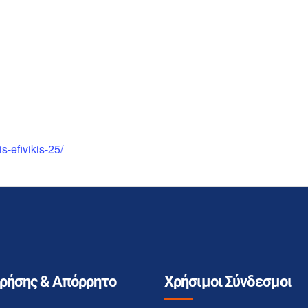
s-efivikis-25/
Χρήσης & Απόρρητο
Χρήσιμοι Σύνδεσμοι