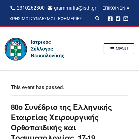
2310262300
grammatia@isth.gr
ΕΠΙΚΟΙΝΩΝΊΑ
E
ΧΡΉΣΙΜΟΙ ΣΎΝΔΕΣΜΟΙ
ΕΦΗΜΕΡΊΕΣ
x
p
a
n
d
s
MENU
e
a
r
c
h
f
o
r
This event has passed.
m
80o Συνέδριο της Ελληνικής
Εταιρείας Χειρουργικής
Ορθοπαιδικής και
Τραυματολογίας, 17-19