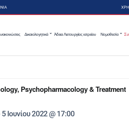
ΩΝΊΑ
ΧΡΉ
νακοινώσεις
Δικαιολογητικά
Άδεια Λειτουργίας ιατρείου
Νομοθεσία
Συ
iology, Psychopharmacology & Treatment
-
5 Ιουνίου 2022 @ 17:00