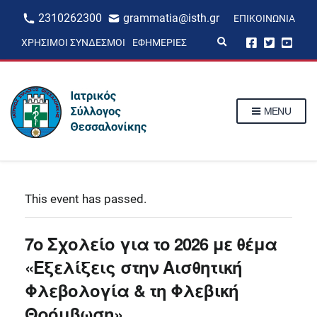
2310262300
grammatia@isth.gr
ΕΠΙΚΟΙΝΩΝΊΑ
E
ΧΡΉΣΙΜΟΙ ΣΎΝΔΕΣΜΟΙ
ΕΦΗΜΕΡΊΕΣ
x
p
a
n
d
s
MENU
e
a
r
c
h
f
o
r
This event has passed.
m
7ο Σχολείο για το 2026 με θέμα
«Εξελίξεις στην Αισθητική
Φλεβολογία & τη Φλεβική
Θρόμβωση»