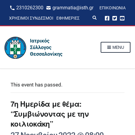
2310262300
grammatia@isth.gr
ΕΠΙΚΟΙΝΩΝΊΑ
E
ΧΡΉΣΙΜΟΙ ΣΎΝΔΕΣΜΟΙ
ΕΦΗΜΕΡΊΕΣ
x
p
a
n
d
s
MENU
e
a
r
c
h
f
o
r
This event has passed.
m
7η Ημερίδα με θέμα:
“Συμβιώνοντας με την
κοιλιοκάκη”