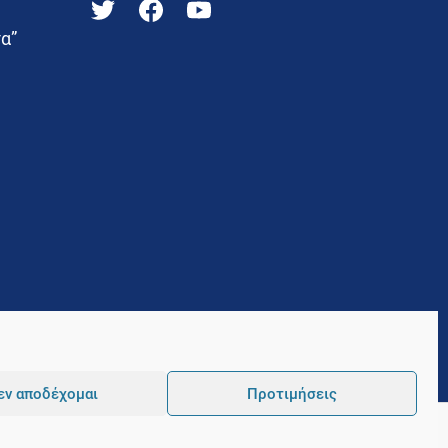
α”
εν αποδέχομαι
Προτιμήσεις
Pointer
Development and Hosting by