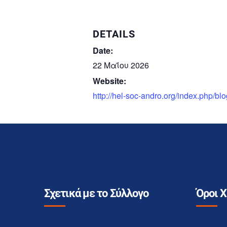
DETAILS
Date:
22 Μαΐου 2026
Website:
http://hel-soc-andro.org/index.php/bl
Σχετικά με το Σύλλογο
Όροι 