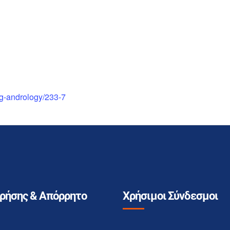
og-andrology/233-7
Χρήσης & Απόρρητο
Χρήσιμοι Σύνδεσμοι