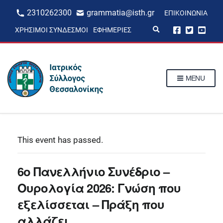
2310262300
grammatia@isth.gr
ΕΠΙΚΟΙΝΩΝΊΑ
E
ΧΡΉΣΙΜΟΙ ΣΎΝΔΕΣΜΟΙ
ΕΦΗΜΕΡΊΕΣ
x
p
a
n
d
s
MENU
e
a
r
c
h
f
o
r
This event has passed.
m
6ο Πανελλήνιο Συνέδριο –
Ουρολογία 2026: Γνώση που
εξελίσσεται – Πράξη που
αλλάζει