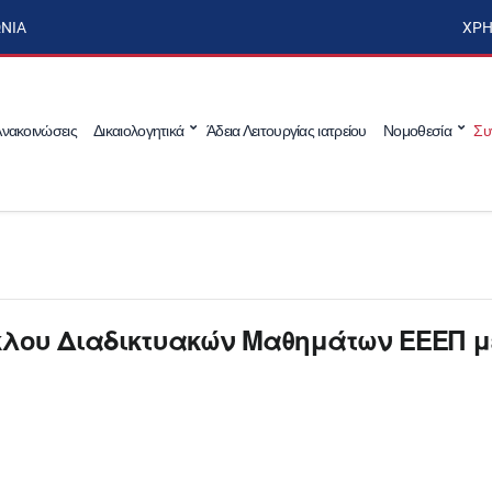
ΩΝΊΑ
ΧΡΉ
νακοινώσεις
Δικαιολογητικά
Άδεια Λειτουργίας ιατρείου
Νομοθεσία
Συ
κλου Διαδικτυακών Μαθημάτων ΕΕΕΠ μ