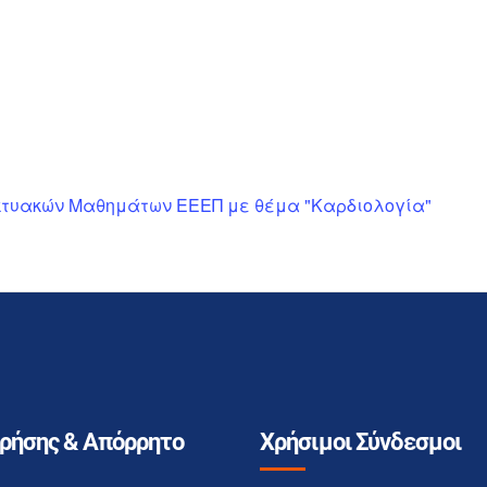
ικτυακών Μαθημάτων ΕΕΕΠ με θέμα "Καρδιολογία"
Χρήσης & Απόρρητο
Χρήσιμοι Σύνδεσμοι