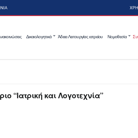
ΩΝΊΑ
ΧΡΉ
νακοινώσεις
Δικαιολογητικά
Άδεια Λειτουργίας ιατρείου
Νομοθεσία
Συ
ριο “Ιατρική και Λογοτεχνία”