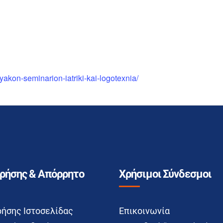
tyakon-seminarion-iatriki-kai-logotexnia/
Χρήσης & Απόρρητο
Χρήσιμοι Σύνδεσμοι
ρήσης Ιστοσελίδας
Επικοινωνία