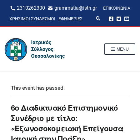
2310262300
grammatia@isth.gr
ΕΠΙΚΟΙΝΩΝΊΑ
E
ΧΡΉΣΙΜΟΙ ΣΎΝΔΕΣΜΟΙ
ΕΦΗΜΕΡΊΕΣ
x
p
a
n
d
s
MENU
e
a
r
c
h
f
o
r
This event has passed.
m
6ο Διαδικτυακό Επιστημονικό
Συνέδριο με τίτλο:
«Εξωνοσοκομειακή Επείγουσα
Ιατρική στην Πράξη»,