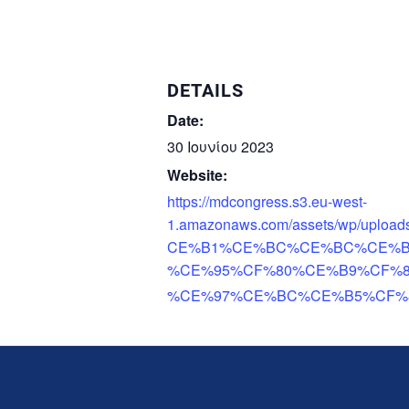
DETAILS
Date:
30 Ιουνίου 2023
Website:
https://mdcongress.s3.eu-west-
1.amazonaws.com/assets/wp/u
CE%B1%CE%BC%CE%BC%CE%B1
%CE%95%CF%80%CE%B9%CF%83
%CE%97%CE%BC%CE%B5%CF%81