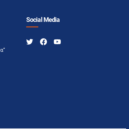
Social Media
α”