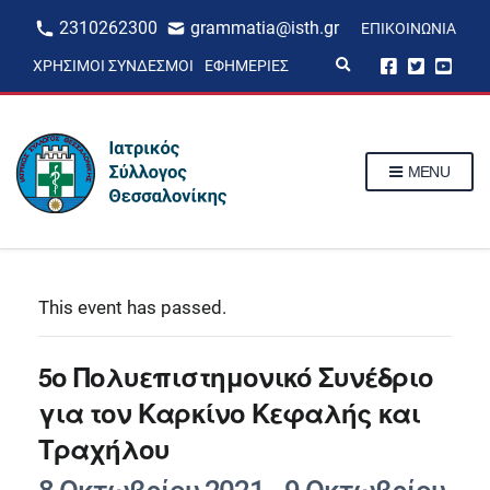
2310262300
grammatia@isth.gr
ΕΠΙΚΟΙΝΩΝΊΑ
E
ΧΡΉΣΙΜΟΙ ΣΎΝΔΕΣΜΟΙ
ΕΦΗΜΕΡΊΕΣ
x
p
a
n
d
s
MENU
e
a
r
c
h
f
o
r
This event has passed.
m
5o Πολυεπιστημονικό Συνέδριο
για τον Καρκίνο Κεφαλής και
Τραχήλου