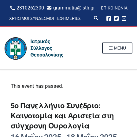
2310262300
grammatia@isth.gr
ΕΠΙΚΟΙΝΩΝΊΑ
E
ΧΡΉΣΙΜΟΙ ΣΎΝΔΕΣΜΟΙ
ΕΦΗΜΕΡΊΕΣ
x
p
a
n
d
s
MENU
e
a
r
c
h
f
o
r
This event has passed.
m
5ο Πανελλήνιο Συνέδριο:
Καινοτομία και Αριστεία στη
σύγχρονη Ουρολογία