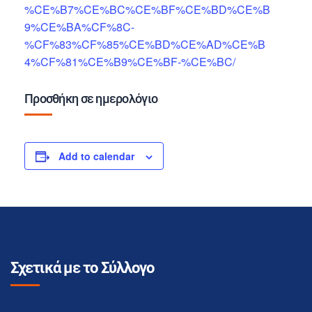
%CE%B7%CE%BC%CE%BF%CE%BD%CE%B
9%CE%BA%CF%8C-
%CF%83%CF%85%CE%BD%CE%AD%CE%B
4%CF%81%CE%B9%CE%BF-%CE%BC/
Προσθήκη σε ημερολόγιο
Add to calendar
Σχετικά με το Σύλλογο