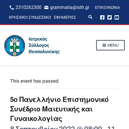
2310262300
grammatia@isth.gr
ΕΠΙΚΟΙΝΩΝΊΑ
E
ΧΡΉΣΙΜΟΙ ΣΎΝΔΕΣΜΟΙ
ΕΦΗΜΕΡΊΕΣ
x
p
a
n
d
s
MENU
e
a
r
c
h
f
o
r
This event has passed.
m
5ο Πανελλήνιο Επιστημονικό
Συνέδριο Μαιευτικής και
Γυναικολογίας