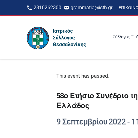
2310262300
grammatia@isth.gr
ΕΠΙΚΟΙΝ
Σύλλογος
Α
This event has passed.
58ο Ετήσιο Συνέδριο τ
Ελλάδος
9 Σεπτεμβρίου 2022
-
1