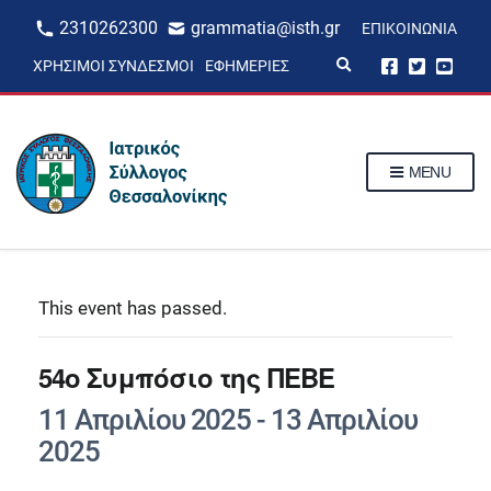
2310262300
grammatia@isth.gr
ΕΠΙΚΟΙΝΩΝΊΑ
E
ΧΡΉΣΙΜΟΙ ΣΎΝΔΕΣΜΟΙ
ΕΦΗΜΕΡΊΕΣ
x
p
a
n
d
s
MENU
e
a
r
c
h
f
o
r
This event has passed.
m
54ο Συμπόσιο της ΠΕΒΕ
11 Απριλίου 2025
-
13 Απριλίου
2025