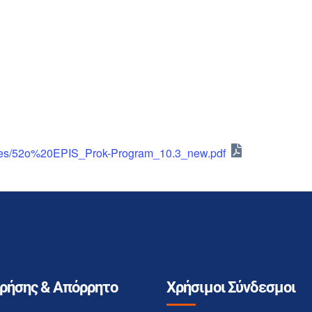
/files/52o%20EPIS_Prok-Program_10.3_new.pdf
Χρήσης & Απόρρητο
Χρήσιμοι Σύνδεσμοι