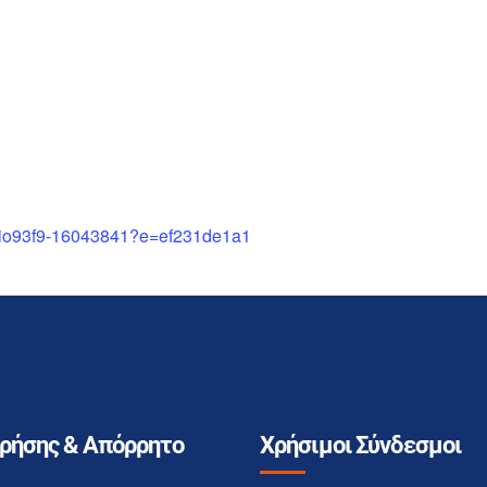
v7io93f9-16043841?e=ef231de1a1
Χρήσης & Απόρρητο
Χρήσιμοι Σύνδεσμοι