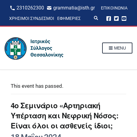
2310262300
grammatia@isth.gr
ΕΠΙΚΟΙΝΩΝΊΑ
E
ΧΡΉΣΙΜΟΙ ΣΎΝΔΕΣΜΟΙ
ΕΦΗΜΕΡΊΕΣ
x
p
a
n
d
s
MENU
e
a
r
c
h
f
o
r
This event has passed.
m
4ο Σεμινάριο «Αρτηριακή
Υπέρταση και Νεφρική Νόσος:
Είναι όλοι οι ασθενείς ίδιοι;