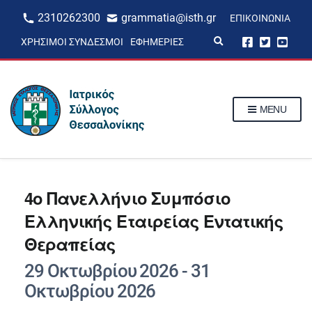
2310262300
grammatia@isth.gr
ΕΠΙΚΟΙΝΩΝΊΑ
E
ΧΡΉΣΙΜΟΙ ΣΎΝΔΕΣΜΟΙ
ΕΦΗΜΕΡΊΕΣ
x
p
a
n
d
s
MENU
e
a
r
c
h
f
o
r
4ο Πανελλήνιο Συμπόσιο
m
Ελληνικής Εταιρείας Εντατικής
Θεραπείας
29 Οκτωβρίου 2026
-
31
Οκτωβρίου 2026