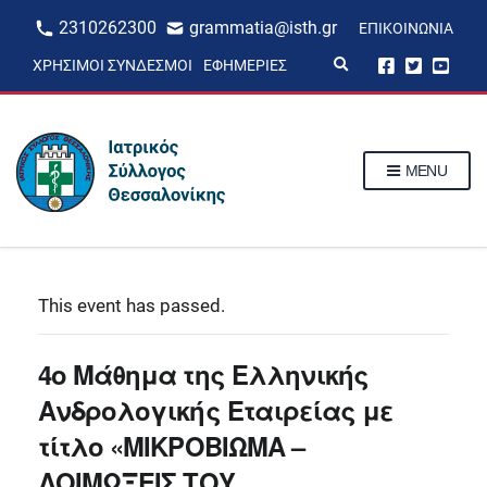
2310262300
grammatia@isth.gr
ΕΠΙΚΟΙΝΩΝΊΑ
E
ΧΡΉΣΙΜΟΙ ΣΎΝΔΕΣΜΟΙ
ΕΦΗΜΕΡΊΕΣ
x
p
a
n
d
s
MENU
e
a
r
c
h
f
o
r
This event has passed.
m
4ο Μάθημα της Ελληνικής
Ανδρολογικής Εταιρείας με
τίτλο «ΜΙΚΡΟΒΙΩΜΑ –
ΛΟΙΜΩΞΕΙΣ ΤΟΥ