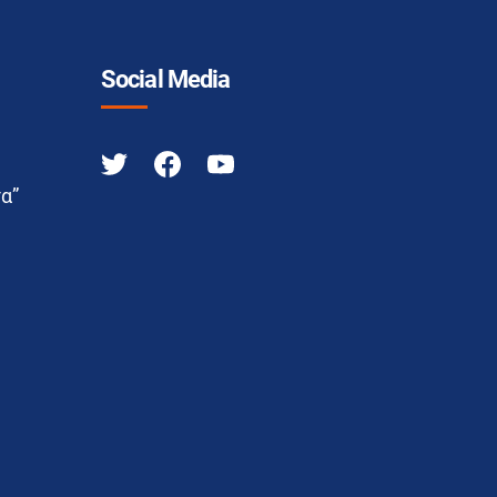
Social Media
α”