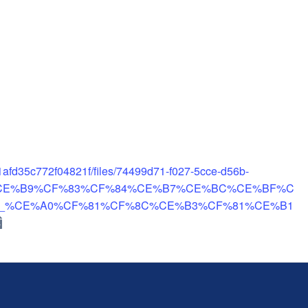
1afd35c772f04821f/files/74499d71-f027-5cce-d56b-
0%CE%B9%CF%83%CF%84%CE%B7%CE%BC%CE%BF%C
_%CE%A0%CF%81%CF%8C%CE%B3%CF%81%CE%B1