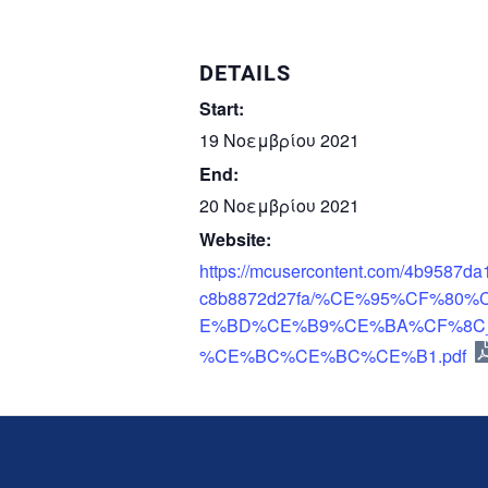
DETAILS
Start:
19 Νοεμβρίου 2021
End:
20 Νοεμβρίου 2021
Website:
https://mcusercontent.com/4b9587da
c8b8872d27fa/%CE%95%CF%8
E%BD%CE%B9%CE%BA%CF%8C
%CE%BC%CE%BC%CE%B1.pdf