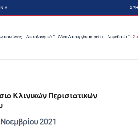
ΩΝΊΑ
ΧΡΉ
νακοινώσεις
Δικαιολογητικά
Άδεια Λειτουργίας ιατρείου
Νομοθεσία
Συ
σιο Κλινικών Περιστατικών
υ
 Νοεμβρίου 2021