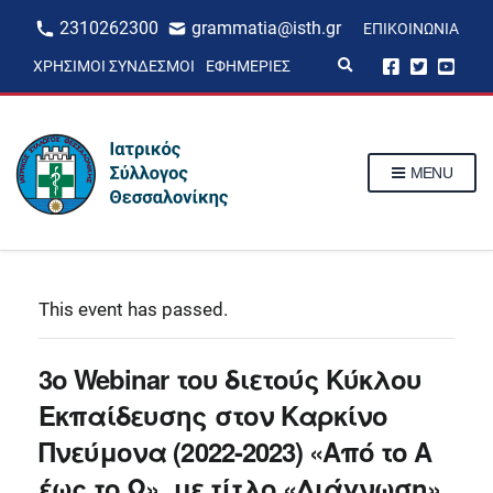
2310262300
grammatia@isth.gr
ΕΠΙΚΟΙΝΩΝΊΑ
E
ΧΡΉΣΙΜΟΙ ΣΎΝΔΕΣΜΟΙ
ΕΦΗΜΕΡΊΕΣ
x
p
a
n
d
s
MENU
e
a
r
c
h
f
o
r
This event has passed.
m
3ο Webinar του διετούς Κύκλου
Εκπαίδευσης στον Καρκίνο
Πνεύμονα (2022-2023) «Από το Α
έως το Ω», με τίτλο «Διάγνωση»