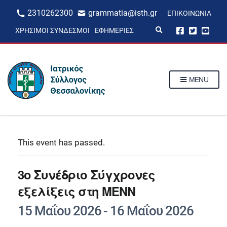
2310262300
grammatia@isth.gr
ΕΠΙΚΟΙΝΩΝΊΑ
E
ΧΡΉΣΙΜΟΙ ΣΎΝΔΕΣΜΟΙ
ΕΦΗΜΕΡΊΕΣ
x
p
a
n
d
s
MENU
e
a
r
c
h
f
o
r
This event has passed.
m
3ο Συνέδριο Σύγχρονες
εξελίξεις στη ΜΕΝΝ
15 Μαΐου 2026
-
16 Μαΐου 2026