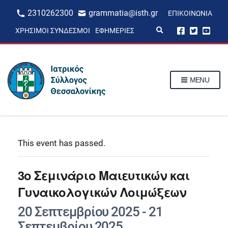
2310262300
grammatia@isth.gr
ΕΠΙΚΟΙΝΩΝΊΑ
E
ΧΡΉΣΙΜΟΙ ΣΎΝΔΕΣΜΟΙ
ΕΦΗΜΕΡΊΕΣ
x
p
a
n
d
s
MENU
e
a
r
c
h
f
o
r
This event has passed.
m
3o Σεμινάριο Μαιευτικών και
Γυναικολογικών Λοιμώξεων
20 Σεπτεμβρίου 2025
-
21
Σεπτεμβρίου 2025