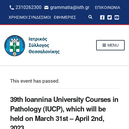
2310262300
grammatia@isth.gr
ΕΠΙΚΟΙΝΩΝΊΑ
E
ΧΡΉΣΙΜΟΙ ΣΎΝΔΕΣΜΟΙ
ΕΦΗΜΕΡΊΕΣ
x
p
a
n
d
s
MENU
e
a
r
c
h
f
o
r
This event has passed.
m
39th Ioannina University Courses in
Pathology (IUCP), which will be
held on March 31st – April 2nd,
2023