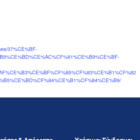
esses/37%CE%BF-
B9%CE%BD%CE%AC%CF%81%CE%B9%CE%BF-
AF%CE%B3%CE%BF%CF%85%CF%83%CE%B1%CF%82
%B5%CE%BD%CF%84%CE%B1%CF%84%CE%B9/