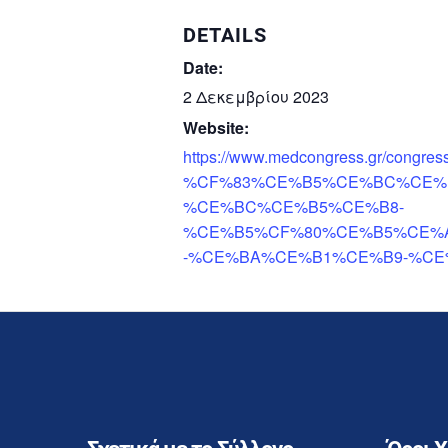
DETAILS
Date:
2 Δεκεμβρίου 2023
Website:
https://www.medcongress.gr/congr
%CF%83%CE%B5%CE%BC%CE%
%CE%BC%CE%B5%CE%B8-
%CE%B5%CF%80%CE%B5%CE%
-%CE%BA%CE%B1%CE%B9-%CE