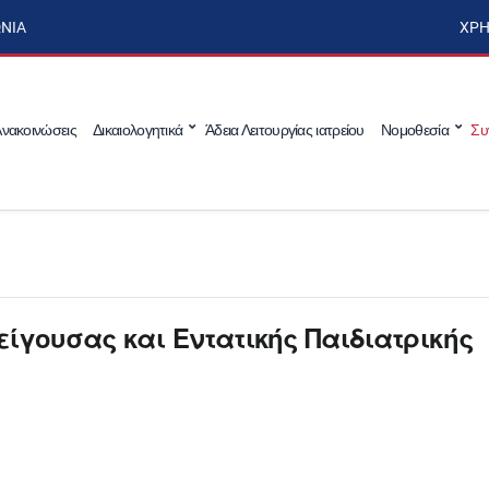
ΩΝΊΑ
ΧΡΉ
νακοινώσεις
Δικαιολογητικά
Άδεια Λειτουργίας ιατρείου
Νομοθεσία
Συ
είγουσας και Εντατικής Παιδιατρικής