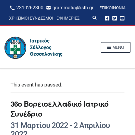
2310262300
grammatia@isth.gr
ΕΠΙΚΟΙΝΩΝΊΑ
E
ΧΡΉΣΙΜΟΙ ΣΎΝΔΕΣΜΟΙ
ΕΦΗΜΕΡΊΕΣ
x
p
a
n
d
s
MENU
e
a
r
c
h
f
o
r
This event has passed.
m
36ο Βορειοελλαδικό Ιατρικό
Συνέδριο
31 Μαρτίου 2022
-
2 Απριλίου
2022